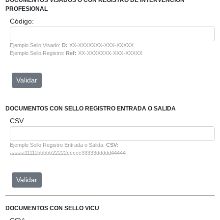
DOCUMENTOS VISADOS O CON REGISTRO DE INTERVENCIÓN
PROFESIONAL
Código:
Ejemplo Sello Visado:
D:
XX-XXXXXXX-XXX-XXXXX
Ejemplo Sello Registro:
Ref:
XX-XXXXXXX-XXX-XXXXX
DOCUMENTOS CON SELLO REGISTRO ENTRADA O SALIDA
CSV:
Ejemplo Sello Registro Entrada o Salida:
CSV:
aaaaa11111bbbbb22222ccccc33333ddddd44444
DOCUMENTOS CON SELLO VICU